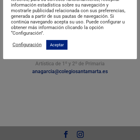
María Aznarte
información estadística sobre su navegación y
mostrarle publicidad relacionada con sus preferencias,
Tutora de 1º de Primaria
generada a partir de sus pautas de navegación. Si
continúa navegando acepta su uso. Puede configurar u
mariaaznarte@
colegiosantamarta.es
obtener más información clicando la opción
Irene Gómez
“Configuración”.
Tutora de 2º de Primaria
Configuración
Aceptar
irenegomez@colegiosantamarta.es
Ana García Vergara
Artística de 1º y 2º de Primaria
anagarcia@colegiosantamarta.es